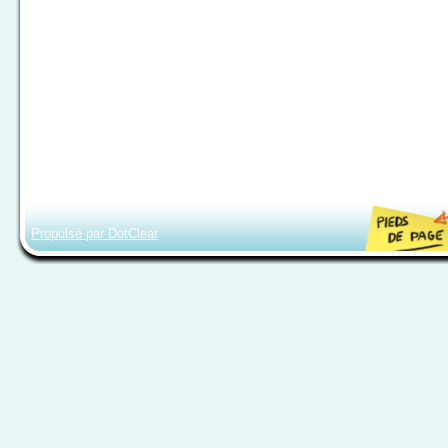
Propulsé par DotClear