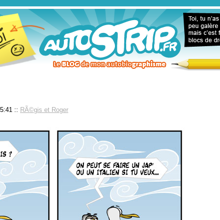
15:41
::
RÃ©gis et Roger