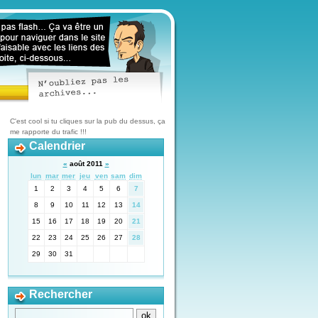
C'est cool si tu cliques sur la pub du dessus, ça
me rapporte du trafic !!!
Calendrier
«
août 2011
»
lun
mar
mer
jeu
ven
sam
dim
1
2
3
4
5
6
7
8
9
10
11
12
13
14
15
16
17
18
19
20
21
22
23
24
25
26
27
28
29
30
31
Rechercher