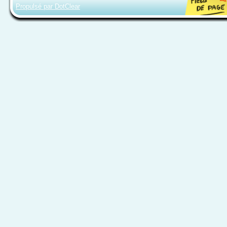
Propulsé par DotClear