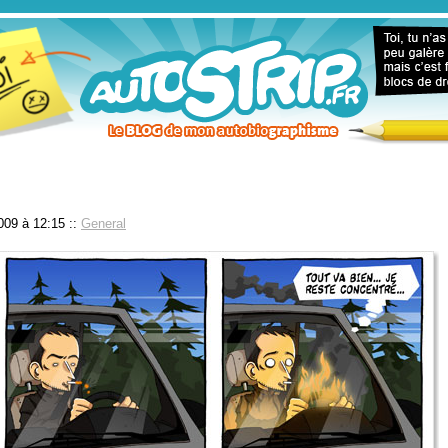
009 à 12:15
::
General