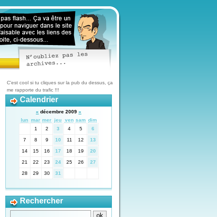
C'est cool si tu cliques sur la pub du dessus, ça
me rapporte du trafic !!!
Calendrier
«
décembre 2009
»
lun
mar
mer
jeu
ven
sam
dim
1
2
3
4
5
6
7
8
9
10
11
12
13
14
15
16
17
18
19
20
21
22
23
24
25
26
27
28
29
30
31
Rechercher