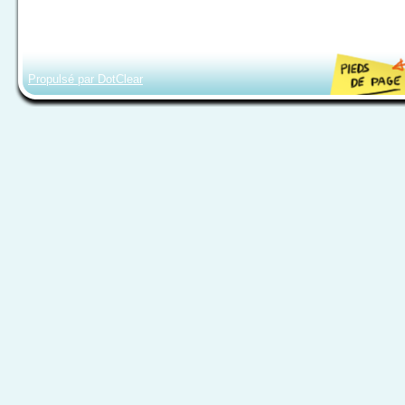
Propulsé par DotClear